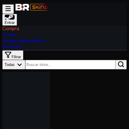
Entrar
Compra
Troca
Vender instantâneo
Anunciar
Filtrar
Todas