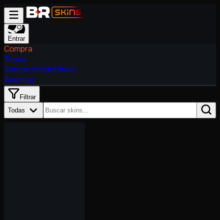
Entrar
Compra
Troca
Vender instantâneo
Anunciar
Filtrar
Todas