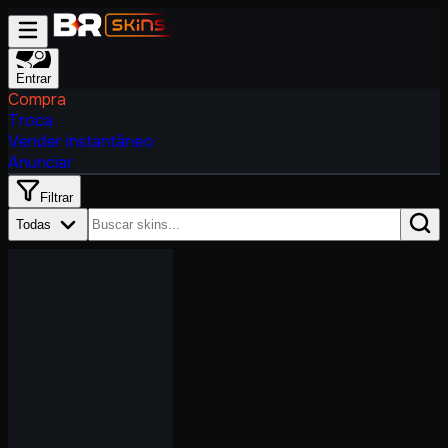
Entrar
Compra
Troca
Vender instantâneo
Anunciar
Filtrar
Todas