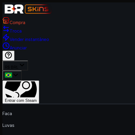
Compra
Troca
Vender instantâneo
Anunciar
R$ BRL
Entrar com Steam
Faca
Luvas