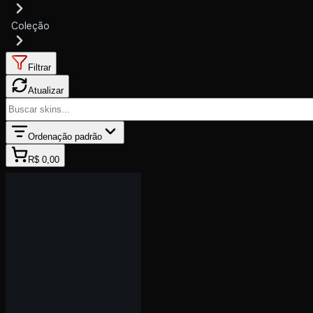
Coleção
Filtrar
Atualizar
Ordenação padrão
R$ 0,00