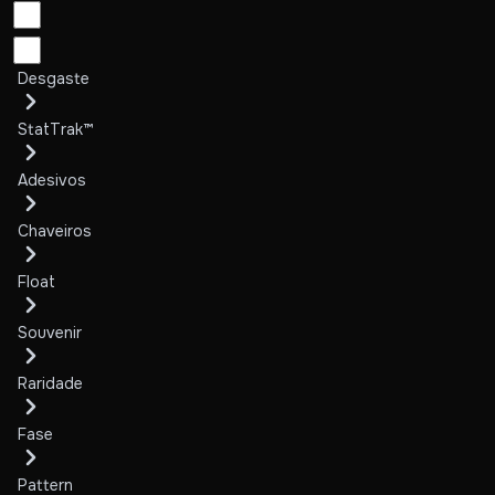
Desgaste
StatTrak™
Adesivos
Chaveiros
Float
Souvenir
Raridade
Fase
Pattern