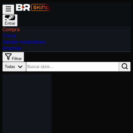
Entrar
Compra
Troca
Vender instantâneo
Anunciar
Filtrar
Todas