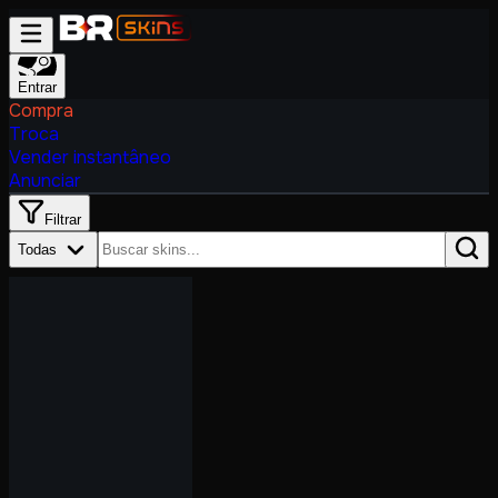
Entrar
Compra
Troca
Vender instantâneo
Anunciar
Filtrar
Todas