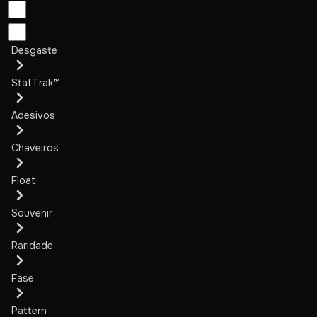
Desgaste
StatTrak™
Adesivos
Chaveiros
Float
Souvenir
Raridade
Fase
Pattern