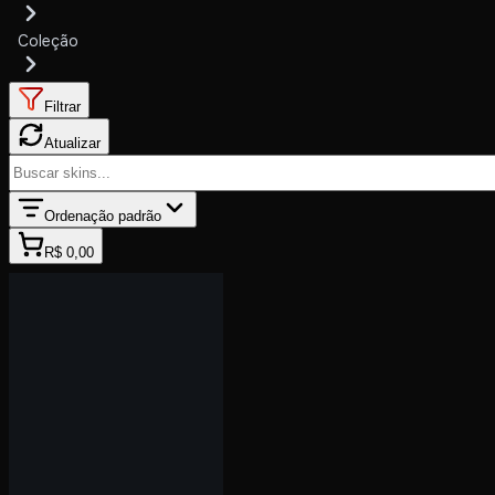
Coleção
Filtrar
Atualizar
Ordenação padrão
R$ 0,00