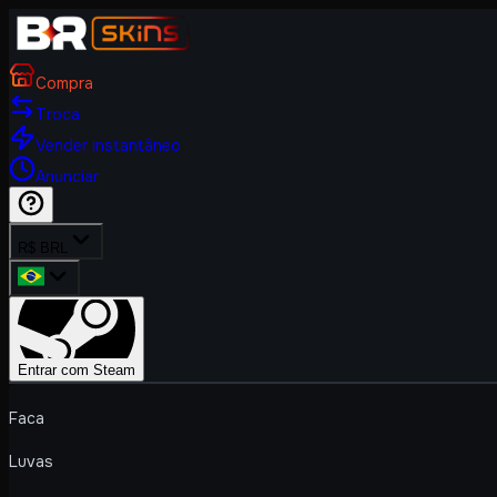
Compra
Troca
Vender instantâneo
Anunciar
R$ BRL
Entrar com Steam
Faca
Luvas