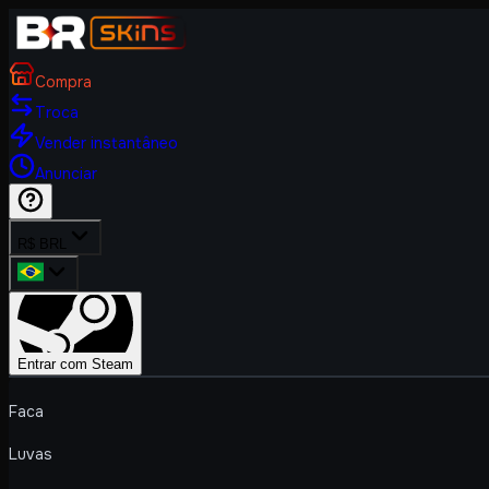
Compra
Troca
Vender instantâneo
Anunciar
R$ BRL
Entrar com Steam
Faca
Luvas