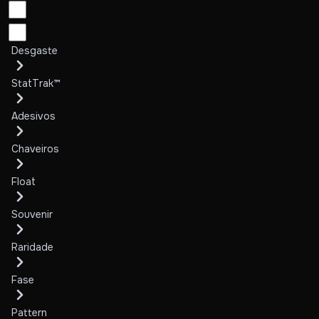
Desgaste
StatTrak™
Adesivos
Chaveiros
Float
Souvenir
Raridade
Fase
Pattern