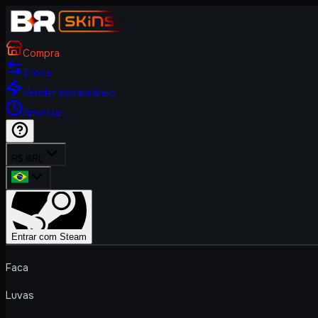
Compra
Troca
Vender instantâneo
Anunciar
R$ BRL
Entrar com Steam
Faca
Luvas