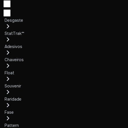
Desgaste
StatTrak™
Adesivos
Chaveiros
Float
Souvenir
Raridade
Fase
Pattern