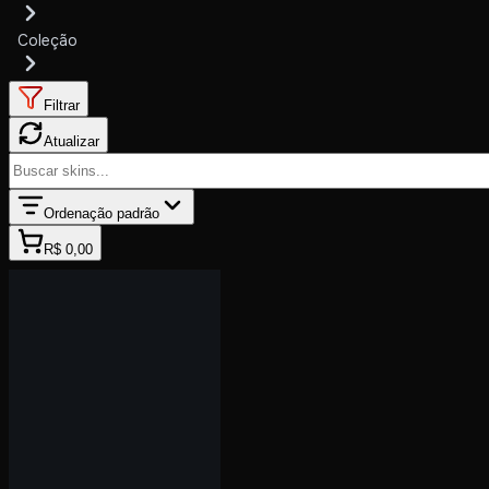
Coleção
Filtrar
Atualizar
Ordenação padrão
R$ 0,00