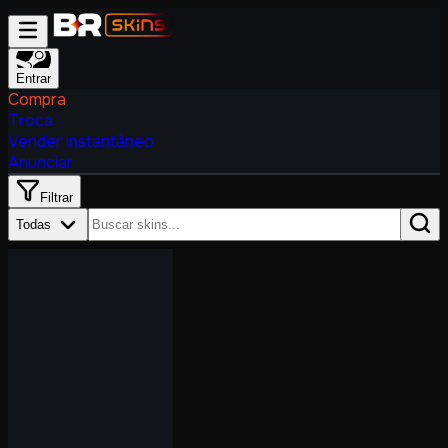
Entrar
Compra
Troca
Vender instantâneo
Anunciar
Filtrar
Todas