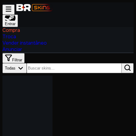
Entrar
Compra
Troca
Vender instantâneo
Anunciar
Filtrar
Todas