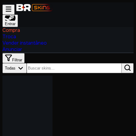
Entrar
Compra
Troca
Vender instantâneo
Anunciar
Filtrar
Todas