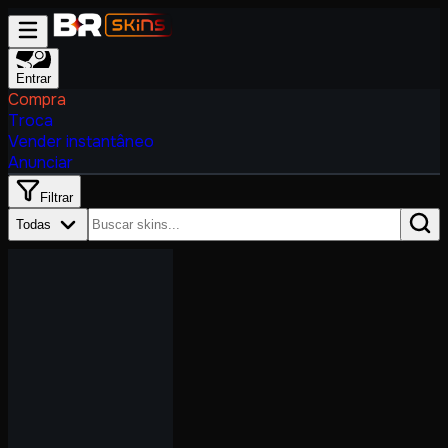
Entrar
Compra
Troca
Vender instantâneo
Anunciar
Filtrar
Todas