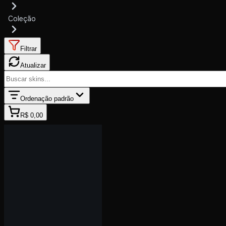
Coleção
Filtrar
Atualizar
Ordenação padrão
R$ 0,00