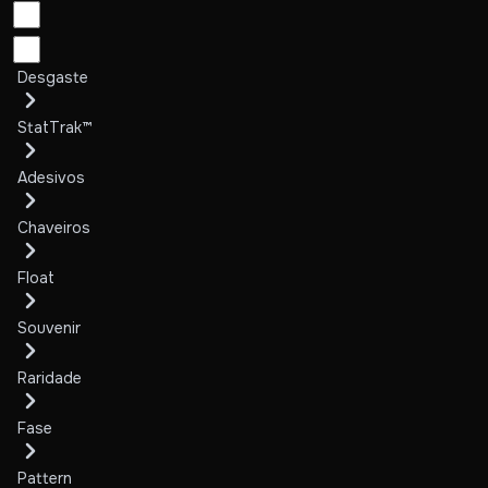
Desgaste
StatTrak™
Adesivos
Chaveiros
Float
Souvenir
Raridade
Fase
Pattern