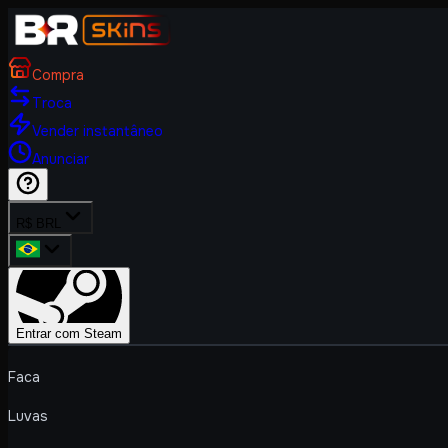
Compra
Troca
Vender instantâneo
Anunciar
R$ BRL
Entrar com Steam
Faca
Luvas