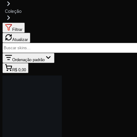
Coleção
Filtrar
Atualizar
Ordenação padrão
R$ 0,00