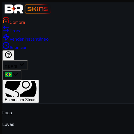
Compra
Troca
Vender instantâneo
Anunciar
R$ BRL
Entrar com Steam
Faca
Luvas