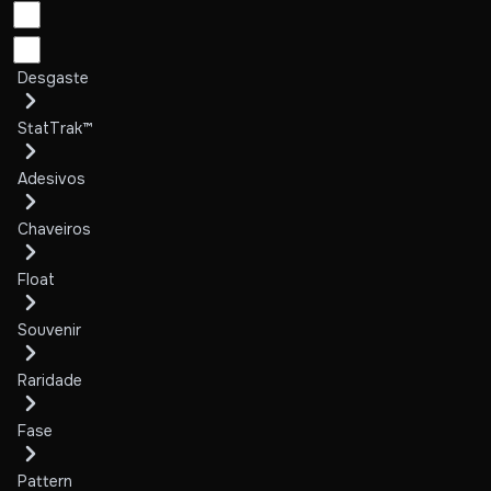
Desgaste
StatTrak™
Adesivos
Chaveiros
Float
Souvenir
Raridade
Fase
Pattern