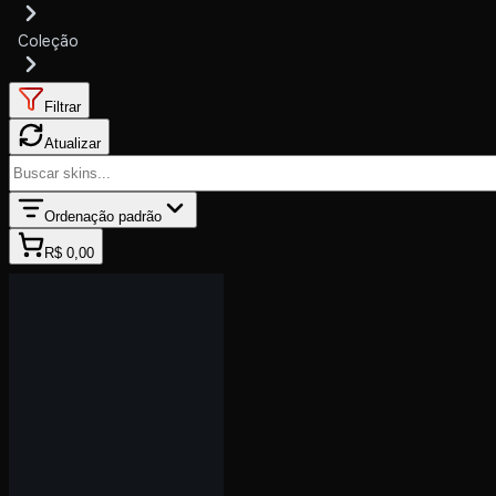
Coleção
Filtrar
Atualizar
Ordenação padrão
R$ 0,00