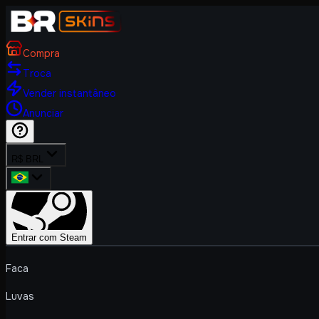
Compra
Troca
Vender instantâneo
Anunciar
R$ BRL
Entrar com Steam
Faca
Luvas