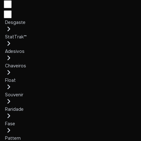
Desgaste
StatTrak™
Adesivos
Chaveiros
Float
Souvenir
Raridade
Fase
Pattern