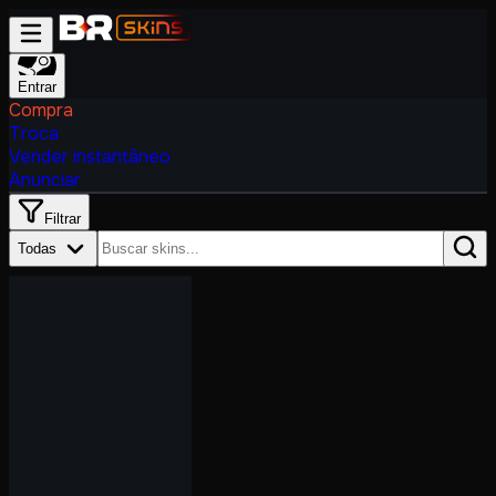
Entrar
Compra
Troca
Vender instantâneo
Anunciar
Filtrar
Todas