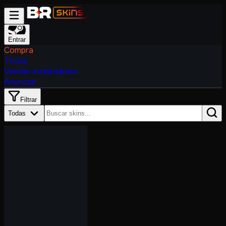
Entrar
Compra
Troca
Vender instantâneo
Anunciar
Filtrar
Todas