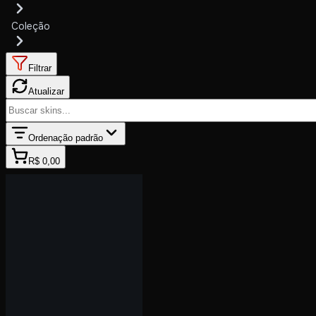
Coleção
Filtrar
Atualizar
Ordenação padrão
R$ 0,00