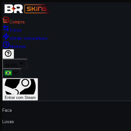
Compra
Troca
Vender instantâneo
Anunciar
R$ BRL
Entrar com Steam
Faca
Luvas