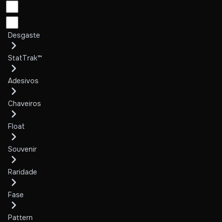
Desgaste
StatTrak™
Adesivos
Chaveiros
Float
Souvenir
Raridade
Fase
Pattern