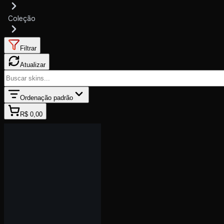
Coleção
Filtrar
Atualizar
Ordenação padrão
R$ 0,00