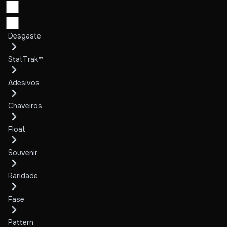
Desgaste
StatTrak™
Adesivos
Chaveiros
Float
Souvenir
Raridade
Fase
Pattern