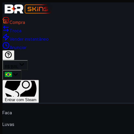
Compra
Troca
Vender instantâneo
Anunciar
R$ BRL
Entrar com Steam
Faca
Luvas