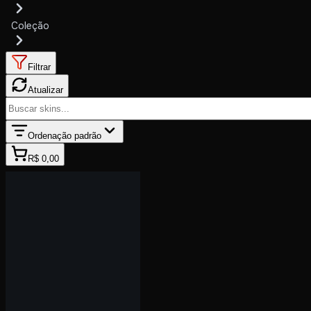
Coleção
Filtrar
Atualizar
Ordenação padrão
R$ 0,00