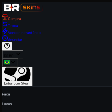
Compra
Troca
Vender instantâneo
Anunciar
R$ BRL
Entrar com Steam
Faca
Luvas