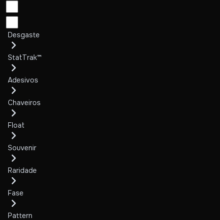
Desgaste
StatTrak™
Adesivos
Chaveiros
Float
Souvenir
Raridade
Fase
Pattern