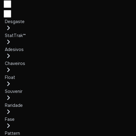
Desgaste
StatTrak™
Adesivos
Chaveiros
Float
Souvenir
Raridade
Fase
Pattern