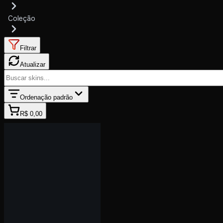
Coleção
Filtrar
Atualizar
Ordenação padrão
R$ 0,00