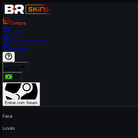
Compra
Troca
Vender instantâneo
Anunciar
R$ BRL
Entrar com Steam
Faca
Luvas