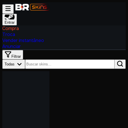
Entrar
Compra
Troca
Vender instantâneo
Anunciar
Filtrar
Todas