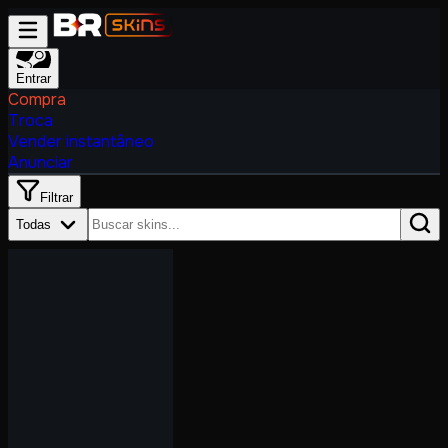
Entrar
Compra
Troca
Vender instantâneo
Anunciar
Filtrar
Todas