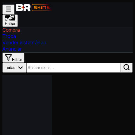
Entrar
Compra
Troca
Vender instantâneo
Anunciar
Filtrar
Todas