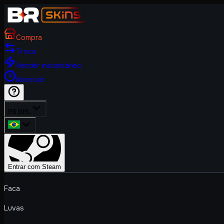
Compra
Troca
Vender instantâneo
Anunciar
R$ BRL
Entrar com Steam
Faca
Luvas