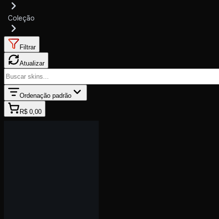
Coleção
Filtrar
Atualizar
Ordenação padrão
R$ 0,00