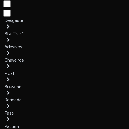
Desgaste
StatTrak™
Adesivos
Chaveiros
Float
Souvenir
Raridade
Fase
Pattern