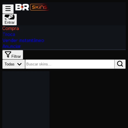
Entrar
Compra
Troca
Vender instantâneo
Anunciar
Filtrar
Todas