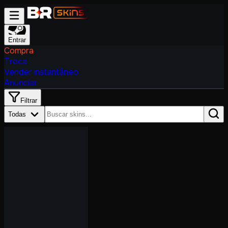
Entrar
Compra
Troca
Vender instantâneo
Anunciar
Filtrar
Todas