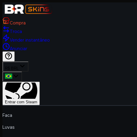
Compra
Troca
Vender instantâneo
Anunciar
R$ BRL
Entrar com Steam
Faca
Luvas