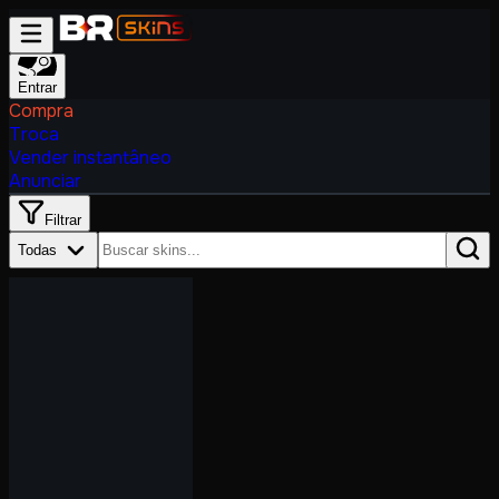
Entrar
Compra
Troca
Vender instantâneo
Anunciar
Filtrar
Todas