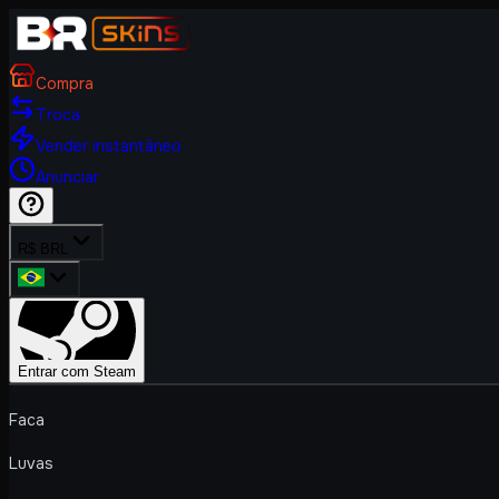
Compra
Troca
Vender instantâneo
Anunciar
R$ BRL
Entrar com Steam
Faca
Luvas