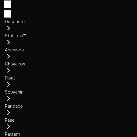
Desgaste
StatTrak™
Adesivos
Chaveiros
Float
Souvenir
Raridade
Fase
Pattern