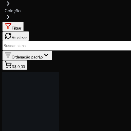
Coleção
Filtrar
Atualizar
Ordenação padrão
R$ 0,00