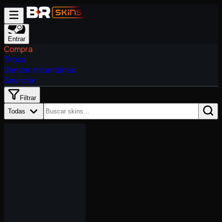
Entrar
Compra
Troca
Vender instantâneo
Anunciar
Filtrar
Todas