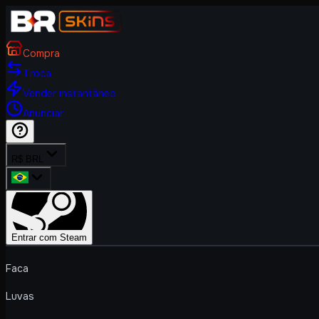
Compra
Troca
Vender instantâneo
Anunciar
R$ BRL
Entrar com Steam
Faca
Luvas