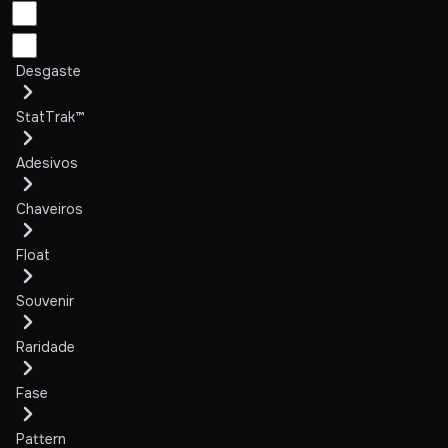
Desgaste
StatTrak™
Adesivos
Chaveiros
Float
Souvenir
Raridade
Fase
Pattern