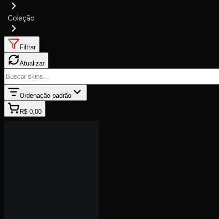
Coleção
Filtrar
Atualizar
Ordenação padrão
R$ 0,00