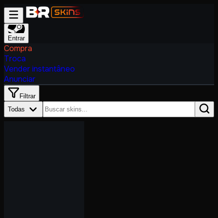
Entrar
Compra
Troca
Vender instantâneo
Anunciar
Filtrar
Todas