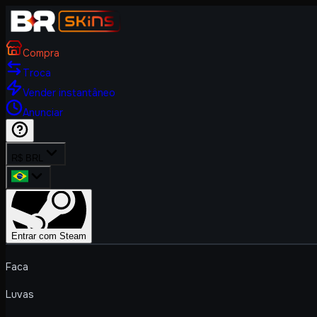
Compra
Troca
Vender instantâneo
Anunciar
R$ BRL
Entrar com Steam
Faca
Luvas