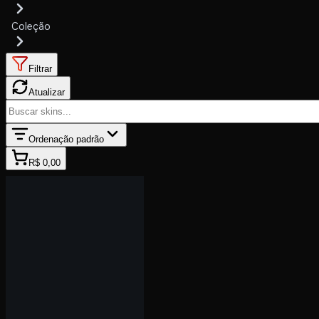
Coleção
Filtrar
Atualizar
Ordenação padrão
R$ 0,00