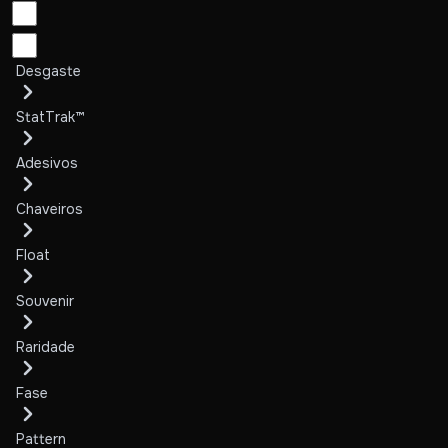
Desgaste
StatTrak™
Adesivos
Chaveiros
Float
Souvenir
Raridade
Fase
Pattern