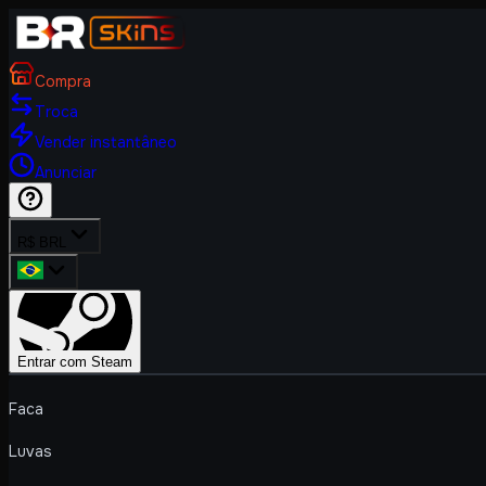
Compra
Troca
Vender instantâneo
Anunciar
R$ BRL
Entrar com Steam
Faca
Luvas