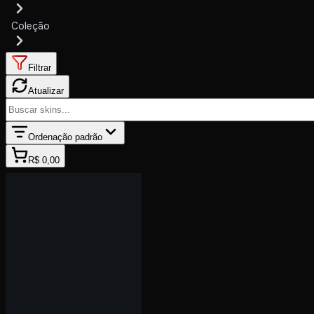
Coleção
Filtrar
Atualizar
Ordenação padrão
R$ 0,00