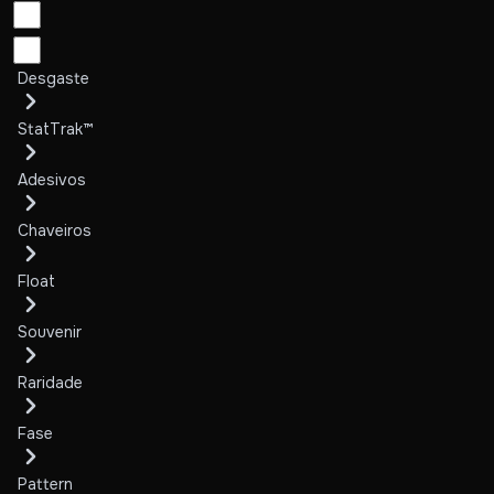
Desgaste
StatTrak™
Adesivos
Chaveiros
Float
Souvenir
Raridade
Fase
Pattern