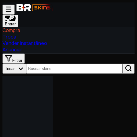
Entrar
Compra
Troca
Vender instantâneo
Anunciar
Filtrar
Todas