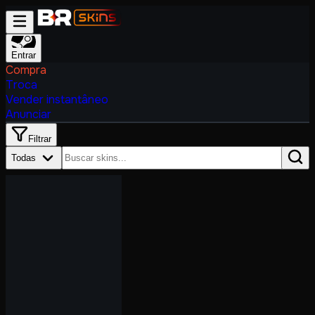
Entrar
Compra
Troca
Vender instantâneo
Anunciar
Filtrar
Todas