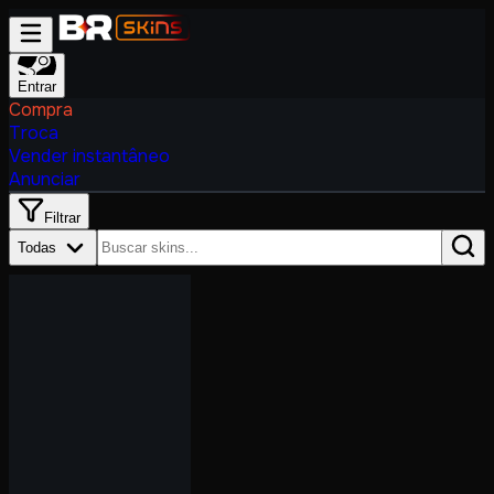
Entrar
Compra
Troca
Vender instantâneo
Anunciar
Filtrar
Todas